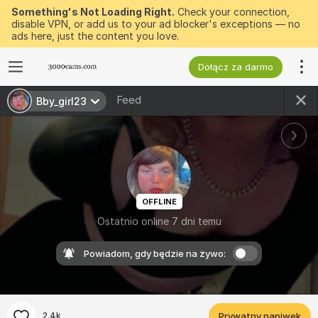
Something's Not Loading Right.
Check your connection,
disable VPN, or add us to your ad blocker's exceptions — no
ads here, just the content you love.
Dołącz za darmo
Feed
Bby_girl23
OFFLINE
Ostatnio online 7 dni temu
Powiadom, gdy będzie na żywo:
2.4k
Prywatny napiwek