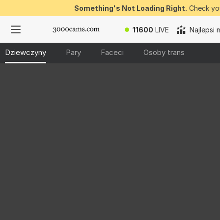
Something's Not Loading Right.
Check you
11600
LIVE
Najlepsi 
Dziewczyny
Pary
Faceci
Osoby trans