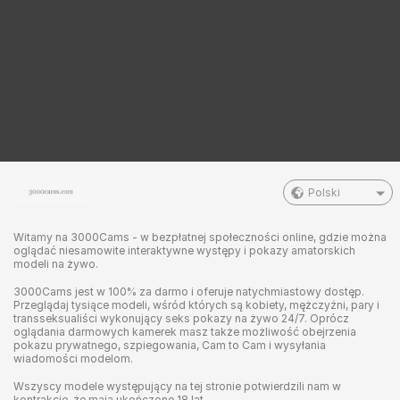
Polski
Witamy na 3000Cams - w bezpłatnej społeczności online, gdzie można
oglądać niesamowite interaktywne występy i pokazy amatorskich
modeli na żywo.
3000Cams jest w 100% za darmo i oferuje natychmiastowy dostęp.
Przeglądaj tysiące modeli, wśród których są kobiety, mężczyźni, pary i
transseksualiści wykonujący seks pokazy na żywo 24/7. Oprócz
oglądania darmowych kamerek masz także możliwość obejrzenia
pokazu prywatnego, szpiegowania, Cam to Cam i wysyłania
wiadomości modelom.
Wszyscy modele występujący na tej stronie potwierdzili nam w
kontrakcie, że mają ukończone 18 lat.